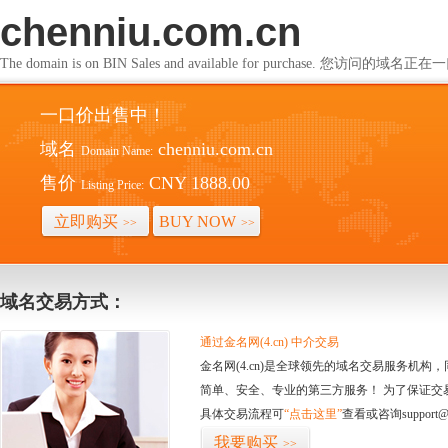
chenniu.com.cn
The domain is on BIN Sales and available for purchase. 您访问的
一口价出售中！
域名
chenniu.com.cn
Domain Name:
售价
CNY 1888.00
Listing Price:
立即购买
BUY NOW
>>
>>
域名交易方式：
通过金名网(4.cn) 中介交易
金名网(4.cn)是全球领先的域名交易服务机
简单、安全、专业的第三方服务！ 为了保证交
具体交易流程可
“点击这里”
查看或咨询support@
我要购买
>>