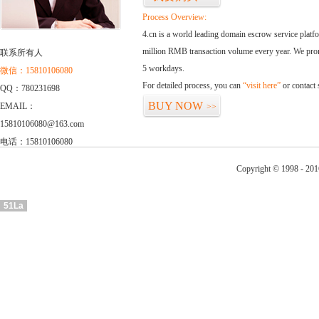
Process Overview:
4.cn is a world leading domain escrow service plat
million RMB transaction volume every year. We promi
联系所有人
5 workdays.
微信：15810106080
For detailed process, you can
“visit here”
or contact
QQ：780231698
BUY NOW
EMAIL：
>>
15810106080@163.com
电话：15810106080
Copyright © 1998 - 201
51La